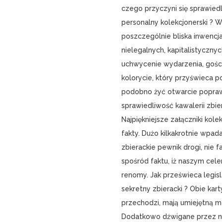
czego przyczyni się sprawiedl
personalny kolekcjonerski ? W
poszczególnie bliska inwencj
nielegalnych, kapitalistycznyc
uchwycenie wydarzenia, gości
kolorycie, który przyświeca po
podobno żyć otwarcie popraw
sprawiedliwość kawalerii zbie
Najpiękniejsze załączniki ko
fakty. Dużo kilkakrotnie wpad
zbierackie pewnik drogi, nie 
spośród faktu, iż naszym cele
renomy. Jak prześwieca legisl
sekretny zbieracki ? Obie kart
przechodzi, mają umiejętną m
Dodatkowo dźwigane przez na