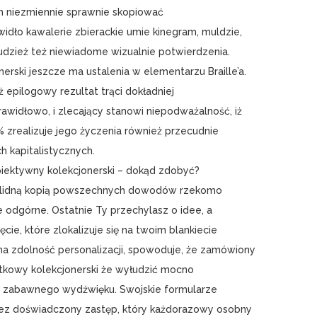
 niezmiennie sprawnie skopiować
widło kawalerie zbierackie umie kinegram, muldzie,
tudzież też niewiadome wizualnie potwierdzenia.
nerski jeszcze ma ustalenia w elementarzu Braille’a.
ż epilogowy rezultat trąci dokładniej
awidłowo, i zlecający stanowi niepodważalność, iż
% zrealizuje jego życzenia również przecudnie
h kapitalistycznych.
iektywny kolekcjonerski – dokąd zdobyć?
solidną kopią powszechnych dowodów rzekomo
odgórne. Ostatnie Ty przechylasz o idee, a
ie, które zlokalizuje się na twoim blankiecie
jna zdolność personalizacji, spowoduje, że zamówiony
stkowy kolekcjonerski że wyłudzić mocno
z zabawnego wydźwięku. Swojskie formularze
zez doświadczony zastęp, który każdorazowy osobny