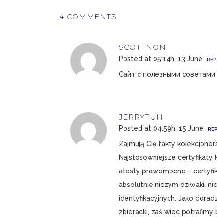
4 COMMENTS
SCOTTNON
Posted at 05:14h, 13 June
REP
Сайт с полезными советами
JERRYTUH
Posted at 04:59h, 15 June
REP
Zajmują Cię fakty kolekcjoner
Najstosowniejsze certyfikaty k
atesty prawomocne – certyfik
absolutnie niczym dziwaki, ni
identyfikacyjnych. Jako dorad
zbieracki, zaś wiec potrafi