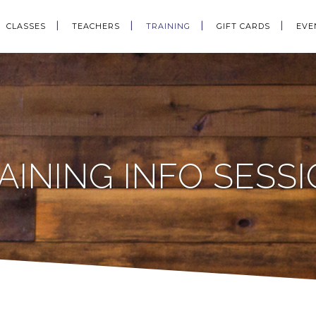
CLASSES
TEACHERS
TRAINING
GIFT CARDS
EVE
INING INFO SESSI