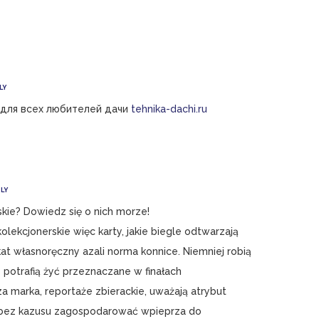
LY
 для всех любителей дачи
tehnika-dachi.ru
LY
skie? Dowiedz się o nich morze!
olekcjonerskie więc karty, jakie biegle odtwarzają
at własnoręczny azali norma konnice. Niemniej robią
e potrafią żyć przeznaczane w finałach
za marka, reportaże zbierackie, uważają atrybut
my bez kazusu zagospodarować wpieprza do