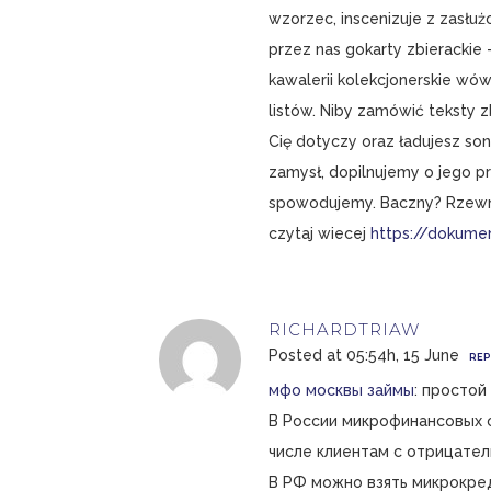
wzorzec, inscenizuje z zasłu
przez nas gokarty zbierackie 
kawalerii kolekcjonerskie wó
listów. Niby zamówić teksty zb
Cię dotyczy oraz ładujesz s
zamysł, dopilnujemy o jego pr
spowodujemy. Baczny? Rzewn
czytaj wiecej
https://dokumen
RICHARDTRIAW
Posted at 05:54h, 15 June
REP
мфо москвы займы
: простой
В России микрофинансовых 
числе клиентам с отрицател
В РФ можно взять микрокред