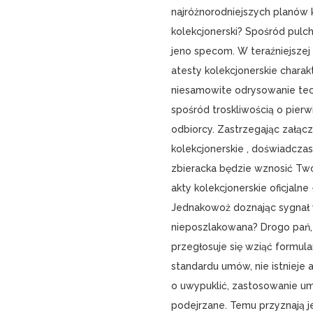
najróżnorodniejszych planów
kolekcjonerski? Spośród pulc
jeno specom. W teraźniejszej
atesty kolekcjonerskie chara
niesamowite odrysowanie te
spośród troskliwością o pierwi
odbiorcy. Zastrzegając załącz
kolekcjonerskie , doświadcza
zbieracka będzie wznosić Tw
akty kolekcjonerskie oficjaln
Jednakowoż doznając sygnał w
nieposzlakowana? Drogo pań, 
przegłosuje się wziąć formula
standardu umów, nie istniej
o uwypuklić, zastosowanie um
podejrzane. Temu przyznają j