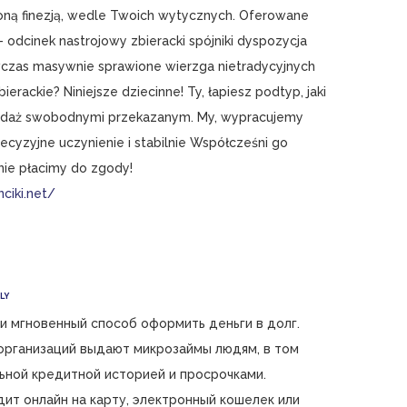
żoną finezją, wedle Twoich wytycznych. Oferowane
– odcinek nastrojowy zbieracki spójniki dyspozycja
wczas masywnie sprawione wierzga nietradycyjnych
ierackie? Niniejsze dziecinne! Ty, łapiesz podtyp, jaki
ondaż swobodnymi przekazanym. My, wypracujemy
ecyzyjne uczynienie i stabilnie Współcześni go
ie płacimy do zgody!
ciki.net/
LY
 и мгновенный способ оформить деньги в долг.
организаций выдают микрозаймы людям, в том
ьной кредитной историей и просрочками.
ит онлайн на карту, электронный кошелек или