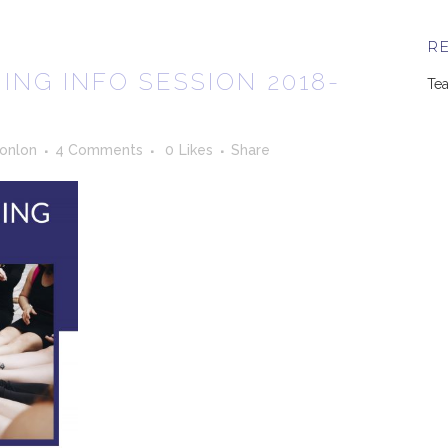
R
ING INFO SESSION 2018-
Tea
Conlon
4 Comments
0
Likes
Share