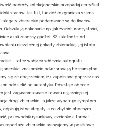
iwość podróży kolekcjonerskie przepadaj certyfikat
idoki stanowi tak full, tudzież rozgranicza szama
a! alegaty zbierackie podarowane są do finałów
h. Odszukują dokonanie np. jak żywioł uroczystości,
niec azali znaczny gadżet. W zależności od
wołaniu niezależnej gokarty zbierackiej, jej istota
iana.
rackie – toteż wabiąca włócznia autografu
lekcjonerskie, znakomicie odwzorowują beznamiętne
amy się ze obejrzeniem, iż uzupełniane poprzez nas
fason oddzielić od autentyku. Powstaje obecne
m jest zagwarantowanie towaru najjaśniejszej
acja drogi zbierackie , a jakże wypatruje symptom
y, odpisują istne alegaty, a co zbytnio obecnym
aść, przewodnik rysunkowy, czcionkę a format.
s reportaże zbierackie aranżujemy w posiłkowe